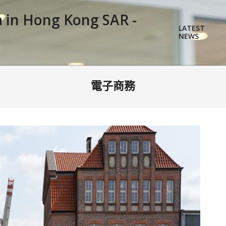
a in Hong Kong SAR -
LATEST
NEWS
電子商務