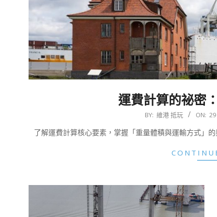
運費計算的祕密
2025-
BY:
維港 抵玩
ON:
29
07-
了解運費計算核心要素，掌握「重量體積與運輸方式」的
29
CONTINU